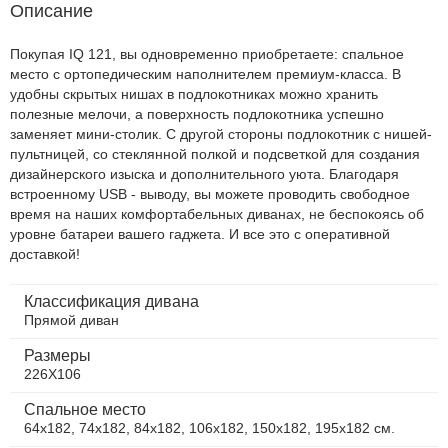
Описание
Покупая IQ 121, вы одновременно приобретаете: спальное
место с ортопедическим наполнителем премиум-класса. В
удобны скрытых нишах в подлокотниках можно хранить
полезные мелочи, а поверхность подлокотника успешно
заменяет мини-столик. С другой стороны подлокотник с нишей-
пультницей, со стеклянной полкой и подсветкой для создания
дизайнерского изыска и дополнительного уюта. Благодаря
встроенному USB - выводу, вы можете проводить свободное
время на наших комфортабельных диванах, не беспокоясь об
уровне батареи вашего гаджета. И все это с оперативной
доставкой!
Классификация дивана
Прямой диван
Размеры
226Х106
Спальное место
64х182, 74х182, 84х182, 106х182, 150х182, 195х182 см.