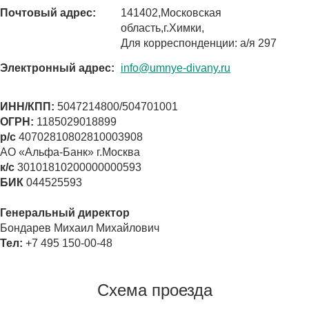
Почтовый адрес:
141402,Московская
область,г.Химки,
Для корреспонденции: а/я 297
Электронный адрес:
info@umnye-divany.ru
ИНН/КПП:
5047214800/504701001
ОГРН:
1185029018899
р/с
40702810802810003908
АО «Альфа-Банк» г.Москва
к/с
30101810200000000593
БИК
044525593
Генеральный директор
Бондарев Михаил Михайлович
Тел:
+7 495 150-00-48
Схема проезда